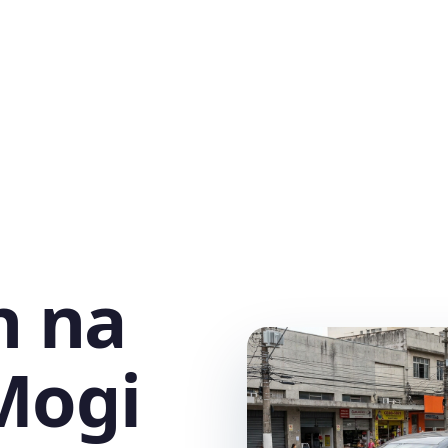
h na
 Mogi