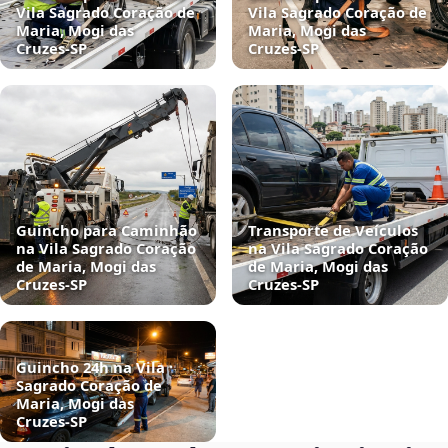
Vila Sagrado Coração de
Vila Sagrado Coração de
Maria, Mogi das
Maria, Mogi das
Cruzes‑SP
Cruzes‑SP
Guincho para Caminhão
Transporte de Veículos
na Vila Sagrado Coração
na Vila Sagrado Coração
de Maria, Mogi das
de Maria, Mogi das
Cruzes‑SP
Cruzes‑SP
Guincho 24h na Vila
Sagrado Coração de
Maria, Mogi das
Cruzes‑SP