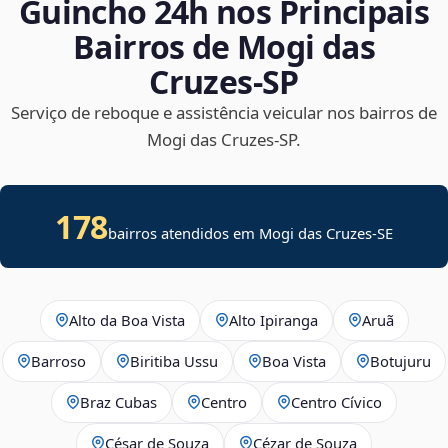
Guincho 24h nos Principais
Bairros de Mogi das
Cruzes‑SP
Serviço de reboque e assistência veicular nos bairros de
Mogi das Cruzes‑SP.
178
bairros atendidos em
Mogi das Cruzes
-
SE
Alto da Boa Vista
Alto Ipiranga
Aruã
Barroso
Biritiba Ussu
Boa Vista
Botujuru
Braz Cubas
Centro
Centro Cívico
César de Souza
Cézar de Souza