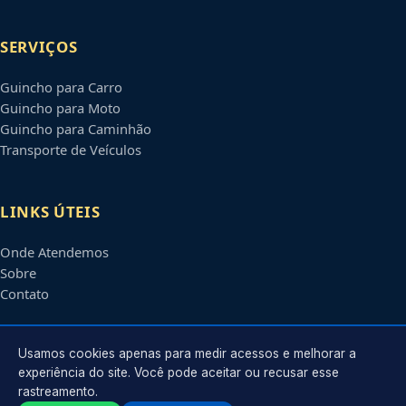
SERVIÇOS
Guincho para Carro
Guincho para Moto
Guincho para Caminhão
Transporte de Veículos
LINKS ÚTEIS
Onde Atendemos
Sobre
Contato
CONTATO
Usamos cookies apenas para medir acessos e melhorar a
experiência do site. Você pode aceitar ou recusar esse
rastreamento.
Atendimento em
Mogi das Cruzes
-
SP
e regiões parceiras