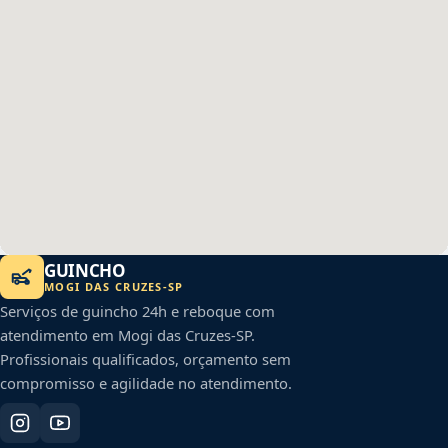
GUINCHO
MOGI DAS CRUZES
-
SP
Serviços de guincho 24h e reboque com
atendimento em
Mogi das Cruzes
-
SP
.
Profissionais qualificados, orçamento sem
compromisso e agilidade no atendimento.