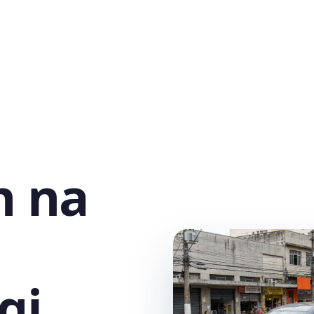
h na
gi