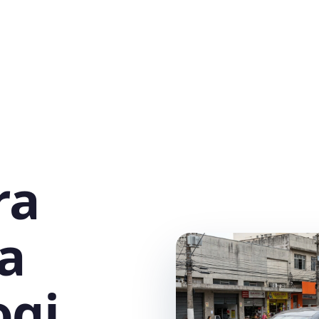
ra
la
ogi