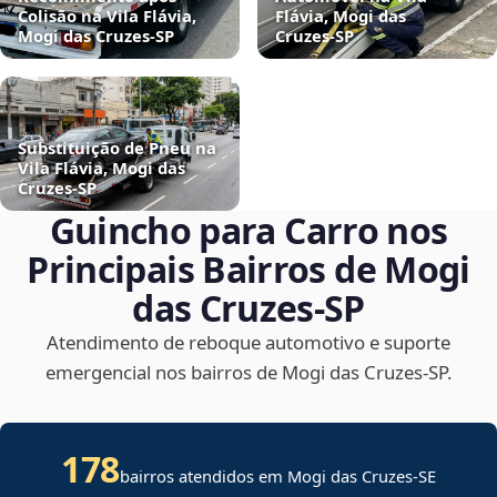
Colisão na Vila Flávia,
Flávia, Mogi das
Mogi das Cruzes‑SP
Cruzes‑SP
Substituição de Pneu na
Vila Flávia, Mogi das
Cruzes‑SP
Guincho para Carro nos
Principais Bairros de Mogi
das Cruzes‑SP
Atendimento de reboque automotivo e suporte
emergencial nos bairros de Mogi das Cruzes‑SP.
178
bairros atendidos em
Mogi das Cruzes
-
SE