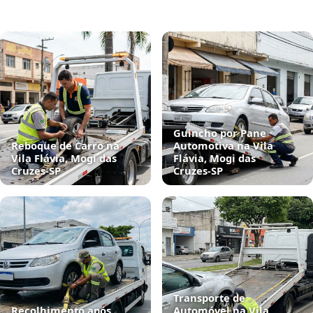
Guincho por Pane
Reboque de Carro na
Automotiva na Vila
Vila Flávia, Mogi das
Flávia, Mogi das
Cruzes‑SP
Cruzes‑SP
Transporte de
Recolhimento após
Automóvel na Vila