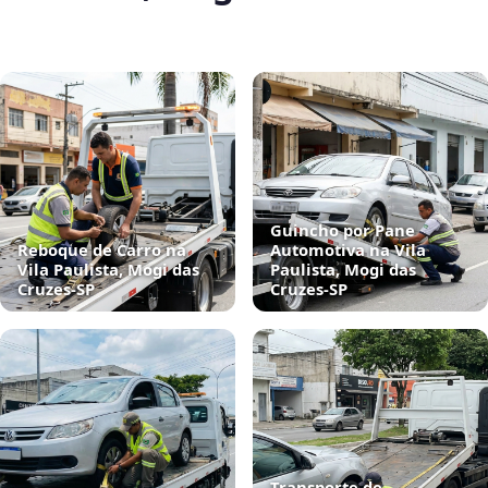
Guincho por Pane
Reboque de Carro na
Automotiva na Vila
Vila Paulista, Mogi das
Paulista, Mogi das
Cruzes‑SP
Cruzes‑SP
Transporte de