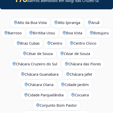
bairros atendidos em
Mogi das Cruzes
-
SE
Alto da Boa Vista
Alto Ipiranga
Aruã
Barroso
Biritiba Ussu
Boa Vista
Botujuru
Braz Cubas
Centro
Centro Cívico
César de Souza
Cézar de Souza
Chácara Cruzeiro do Sul
Chácara das Flores
Chácara Guanabara
Chácara Jafet
Chácara Olaria
Cidade Jardim
Cidade Parquelândia
Cocuera
Conjunto Bom Pastor