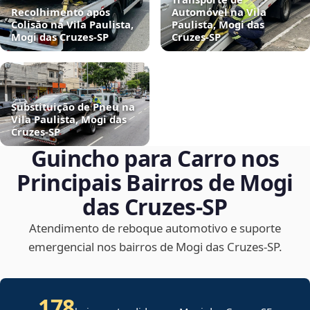
Recolhimento após
Automóvel na Vila
Colisão na Vila Paulista,
Paulista, Mogi das
Mogi das Cruzes‑SP
Cruzes‑SP
Substituição de Pneu na
Vila Paulista, Mogi das
Cruzes‑SP
Guincho para Carro nos
Principais Bairros de Mogi
das Cruzes‑SP
Atendimento de reboque automotivo e suporte
emergencial nos bairros de Mogi das Cruzes‑SP.
178