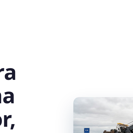
ra
na
r,