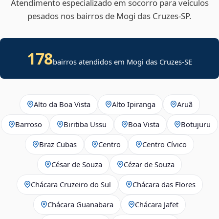
Atendimento especializado em socorro para veículos
pesados nos bairros de Mogi das Cruzes‑SP.
178
bairros atendidos em
Mogi das Cruzes
-
SE
Alto da Boa Vista
Alto Ipiranga
Aruã
Barroso
Biritiba Ussu
Boa Vista
Botujuru
Braz Cubas
Centro
Centro Cívico
César de Souza
Cézar de Souza
Chácara Cruzeiro do Sul
Chácara das Flores
Chácara Guanabara
Chácara Jafet