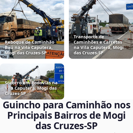
Transporte de
Reboque de Caminhão
Caminhões e Carretas
Baú na Vila Caputera,
na Vila Caputera, Mogi
Mogi das Cruzes‑SP
das Cruzes‑SP
Socorro em Rodovias na
Vila Caputera, Mogi das
Cruzes‑SP
Guincho para Caminhão nos
Principais Bairros de Mogi
das Cruzes‑SP